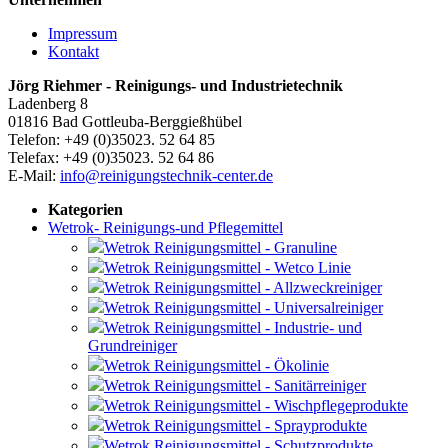
Impressum
Kontakt
Jörg Riehmer - Reinigungs- und Industrietechnik
Ladenberg 8
01816 Bad Gottleuba-Berggießhübel
Telefon: +49 (0)35023. 52 64 85
Telefax: +49 (0)35023. 52 64 86
E-Mail:
info@reinigungstechnik-center.de
Kategorien
Wetrok- Reinigungs-und Pflegemittel
Wetrok Reinigungsmittel - Granuline
Wetrok Reinigungsmittel - Wetco Linie
Wetrok Reinigungsmittel - Allzweckreiniger
Wetrok Reinigungsmittel - Universalreiniger
Wetrok Reinigungsmittel - Industrie- und
Grundreiniger
Wetrok Reinigungsmittel - Ökolinie
Wetrok Reinigungsmittel - Sanitärreiniger
Wetrok Reinigungsmittel - Wischpflegeprodukte
Wetrok Reinigungsmittel - Sprayprodukte
Wetrok Reinigungsmittel - Schutzprodukte