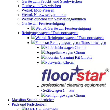
Geräte zum Feucht- und Staubwischen
Geräte zum Nasswischen
Wetrok Mop-Pressen
Wetrok Nasswischgarnituren
Wetrok Zubehör für Nasswischgarnituren
Geräte zur Fensterreinigung
Wetrok Geräte zur Fensterreinigung
Reinigungswagen / Transportwagen
Wetrok Reinigungswagen / Transportwagen
Floorstar Reinigungswagen / Transportwagen
Einfachfahrwagen Chrom
Doppelfahrwagen Chrom
Floorstar Cleaning Kit Chrom
Putzwagen Chrom
Gerätewagen Chrom
Reinigungswagen Chrom
Masslinn Staubbindetücher
Pads und Padscheiben
JANEX - Superpads