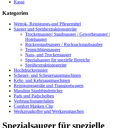
Kasse
Kategorien
Wetrok- Reinigungs-und Pflegemittel
Sauger und Sprühextraktionsgeräte
Trockensauger/ Staubsauger / Gewerbesauger /
Hotelsauger
Rückenstaubsauger / Rucksackstaubsauber
Teppichbürstsauger
Nass- und Trockensauger
Spezialsauger für spezielle Bereiche
Sprühextraktionsgeräte
Hochdruckreiniger
Scheuer- und Scheuersaugmaschinen
Kehr- und Kehrsaugmaschinen
Reinigungsgeräte und Transportwagen
Masslinn Staubbindetücher
Pads und Padscheiben
Verbrauchsmaterialien
Comfort Masken Clip
Werkzeugkoffer und Werkzeugtaschen
Spezialsauger für spezielle