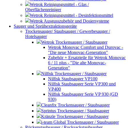
Wetrok Reinigungsmittel - Glas /
Oberflächenreiniger
Wetrok Reinigungsmittel - Desinfektionsmittel
Wetrok Ausgusszubehör und Dosiersysteme
Sauger und Sprühextraktionsgeräte
Trockensauger/ Staubsauger / Gewerbesauger /
Hotelsauger
Wetrok Trockensauger / Staubsauger
Wetrok Monovac Comfort und Durovac -
"Die neue Monovac-Generation"
Zubehör + Ersatzteile für Wetrok Monovac
6 / 11 plus - "Die alte Monovac-
Generation"
Nilfisk Trockensauger / Staubsauger
Nilfisk Staubsauger VP100
Nilfisk Staubsauger Serie VP300 und
VP400
Nilfisk Staubsauger Serie VP 930 (GD
930)
Cleanfix Trockensauger / Staubsauger
Sprintus Trockensauger / Staubsauger
Kränzle Trockensauger / Staubsauger
i-team Global Trockensauger / Staubsauger
Rückenstaubsauger / Rucksackstaubsauber