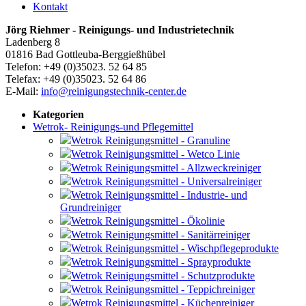
Kontakt
Jörg Riehmer - Reinigungs- und Industrietechnik
Ladenberg 8
01816 Bad Gottleuba-Berggießhübel
Telefon: +49 (0)35023. 52 64 85
Telefax: +49 (0)35023. 52 64 86
E-Mail:
info@reinigungstechnik-center.de
Kategorien
Wetrok- Reinigungs-und Pflegemittel
Wetrok Reinigungsmittel - Granuline
Wetrok Reinigungsmittel - Wetco Linie
Wetrok Reinigungsmittel - Allzweckreiniger
Wetrok Reinigungsmittel - Universalreiniger
Wetrok Reinigungsmittel - Industrie- und
Grundreiniger
Wetrok Reinigungsmittel - Ökolinie
Wetrok Reinigungsmittel - Sanitärreiniger
Wetrok Reinigungsmittel - Wischpflegeprodukte
Wetrok Reinigungsmittel - Sprayprodukte
Wetrok Reinigungsmittel - Schutzprodukte
Wetrok Reinigungsmittel - Teppichreiniger
Wetrok Reinigungsmittel - Küchenreiniger