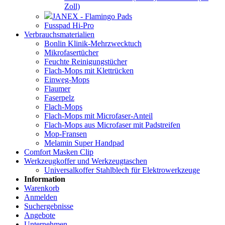
Zoll)
JANEX - Flamingo Pads
Fusspad Hi-Pro
Verbrauchsmaterialien
Bonlin Klinik-Mehrzwecktuch
Mikrofasertücher
Feuchte Reinigungstücher
Flach-Mops mit Klettrücken
Einweg-Mops
Flaumer
Faserpelz
Flach-Mops
Flach-Mops mit Microfaser-Anteil
Flach-Mops aus Microfaser mit Padstreifen
Mop-Fransen
Melamin Super Handpad
Comfort Masken Clip
Werkzeugkoffer und Werkzeugtaschen
Universalkoffer Stahlblech für Elektrowerkzeuge
Information
Warenkorb
Anmelden
Suchergebnisse
Angebote
Unternehmen