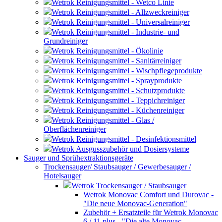
Wetrok Reinigungsmittel - Wetco Linie
Wetrok Reinigungsmittel - Allzweckreiniger
Wetrok Reinigungsmittel - Universalreiniger
Wetrok Reinigungsmittel - Industrie- und
Grundreiniger
Wetrok Reinigungsmittel - Ökolinie
Wetrok Reinigungsmittel - Sanitärreiniger
Wetrok Reinigungsmittel - Wischpflegeprodukte
Wetrok Reinigungsmittel - Sprayprodukte
Wetrok Reinigungsmittel - Schutzprodukte
Wetrok Reinigungsmittel - Teppichreiniger
Wetrok Reinigungsmittel - Küchenreiniger
Wetrok Reinigungsmittel - Glas /
Oberflächenreiniger
Wetrok Reinigungsmittel - Desinfektionsmittel
Wetrok Ausgusszubehör und Dosiersysteme
Sauger und Sprühextraktionsgeräte
Trockensauger/ Staubsauger / Gewerbesauger /
Hotelsauger
Wetrok Trockensauger / Staubsauger
Wetrok Monovac Comfort und Durovac -
"Die neue Monovac-Generation"
Zubehör + Ersatzteile für Wetrok Monovac
6 / 11 plus - "Die alte Monovac-