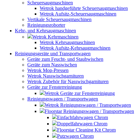
Scheuersaugmaschinen
Wetrok handgeführte Scheuersaugmaschinen
Wetrok Aufsitz-Scheuersaugmaschinen
Vertikale Scheuersaugmaschinen
Reinigungsroborter
Kehr- und Kehrsaugmaschinen
Wetrok Kehrmaschinen
Wetrok Kehrsaugmaschinen
Wetrok Aufsitz-Kehrsaugmaschinen
Reinigungsgeräte und Transportwagen
Geräte zum Feucht- und Staubwischen
Geräte zum Nasswischen
Wetrok Mop-Pressen
Wetrok Nasswischgarnituren
Wetrok Zubehör für Nasswischgarnituren
Geräte zur Fensterreinigung
Wetrok Geräte zur Fensterreinigung
Reinigungswagen / Transportwagen
Wetrok Reinigungswagen / Transportwagen
Floorstar Reinigungswagen / Transportwagen
Einfachfahrwagen Chrom
Doppelfahrwagen Chrom
Floorstar Cleaning Kit Chrom
Putzwagen Chrom