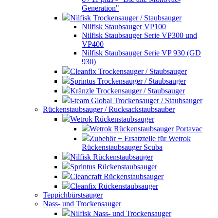
Generation"
Nilfisk Trockensauger / Staubsauger
Nilfisk Staubsauger VP100
Nilfisk Staubsauger Serie VP300 und
VP400
Nilfisk Staubsauger Serie VP 930 (GD
930)
Cleanfix Trockensauger / Staubsauger
Sprintus Trockensauger / Staubsauger
Kränzle Trockensauger / Staubsauger
i-team Global Trockensauger / Staubsauger
Rückenstaubsauger / Rucksackstaubsauber
Wetrok Rückenstaubsauger
Wetrok Rückenstaubsauger Portavac
Zubehör + Ersatzteile für Wetrok
Rückenstaubsauger Scuba
Nilfisk Rückenstaubsauger
Sprintus Rückenstaubsauger
Cleancraft Rückenstaubsauger
Cleanfix Rückenstaubsauger
Teppichbürstsauger
Nass- und Trockensauger
Nilfisk Nass- und Trockensauger