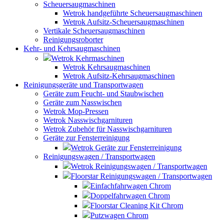
Scheuersaugmaschinen
Wetrok handgeführte Scheuersaugmaschinen
Wetrok Aufsitz-Scheuersaugmaschinen
Vertikale Scheuersaugmaschinen
Reinigungsroborter
Kehr- und Kehrsaugmaschinen
Wetrok Kehrmaschinen
Wetrok Kehrsaugmaschinen
Wetrok Aufsitz-Kehrsaugmaschinen
Reinigungsgeräte und Transportwagen
Geräte zum Feucht- und Staubwischen
Geräte zum Nasswischen
Wetrok Mop-Pressen
Wetrok Nasswischgarnituren
Wetrok Zubehör für Nasswischgarnituren
Geräte zur Fensterreinigung
Wetrok Geräte zur Fensterreinigung
Reinigungswagen / Transportwagen
Wetrok Reinigungswagen / Transportwagen
Floorstar Reinigungswagen / Transportwagen
Einfachfahrwagen Chrom
Doppelfahrwagen Chrom
Floorstar Cleaning Kit Chrom
Putzwagen Chrom