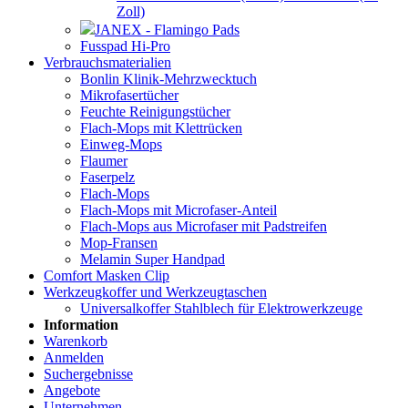
Zoll)
JANEX - Flamingo Pads
Fusspad Hi-Pro
Verbrauchsmaterialien
Bonlin Klinik-Mehrzwecktuch
Mikrofasertücher
Feuchte Reinigungstücher
Flach-Mops mit Klettrücken
Einweg-Mops
Flaumer
Faserpelz
Flach-Mops
Flach-Mops mit Microfaser-Anteil
Flach-Mops aus Microfaser mit Padstreifen
Mop-Fransen
Melamin Super Handpad
Comfort Masken Clip
Werkzeugkoffer und Werkzeugtaschen
Universalkoffer Stahlblech für Elektrowerkzeuge
Information
Warenkorb
Anmelden
Suchergebnisse
Angebote
Unternehmen