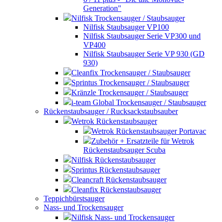
Generation"
Nilfisk Trockensauger / Staubsauger
Nilfisk Staubsauger VP100
Nilfisk Staubsauger Serie VP300 und
VP400
Nilfisk Staubsauger Serie VP 930 (GD
930)
Cleanfix Trockensauger / Staubsauger
Sprintus Trockensauger / Staubsauger
Kränzle Trockensauger / Staubsauger
i-team Global Trockensauger / Staubsauger
Rückenstaubsauger / Rucksackstaubsauber
Wetrok Rückenstaubsauger
Wetrok Rückenstaubsauger Portavac
Zubehör + Ersatzteile für Wetrok
Rückenstaubsauger Scuba
Nilfisk Rückenstaubsauger
Sprintus Rückenstaubsauger
Cleancraft Rückenstaubsauger
Cleanfix Rückenstaubsauger
Teppichbürstsauger
Nass- und Trockensauger
Nilfisk Nass- und Trockensauger