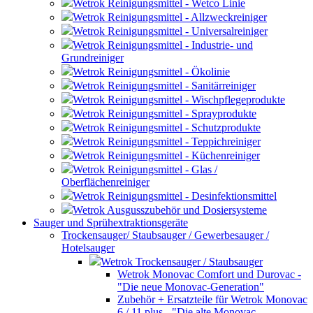
Wetrok Reinigungsmittel - Wetco Linie
Wetrok Reinigungsmittel - Allzweckreiniger
Wetrok Reinigungsmittel - Universalreiniger
Wetrok Reinigungsmittel - Industrie- und
Grundreiniger
Wetrok Reinigungsmittel - Ökolinie
Wetrok Reinigungsmittel - Sanitärreiniger
Wetrok Reinigungsmittel - Wischpflegeprodukte
Wetrok Reinigungsmittel - Sprayprodukte
Wetrok Reinigungsmittel - Schutzprodukte
Wetrok Reinigungsmittel - Teppichreiniger
Wetrok Reinigungsmittel - Küchenreiniger
Wetrok Reinigungsmittel - Glas /
Oberflächenreiniger
Wetrok Reinigungsmittel - Desinfektionsmittel
Wetrok Ausgusszubehör und Dosiersysteme
Sauger und Sprühextraktionsgeräte
Trockensauger/ Staubsauger / Gewerbesauger /
Hotelsauger
Wetrok Trockensauger / Staubsauger
Wetrok Monovac Comfort und Durovac -
"Die neue Monovac-Generation"
Zubehör + Ersatzteile für Wetrok Monovac
6 / 11 plus - "Die alte Monovac-