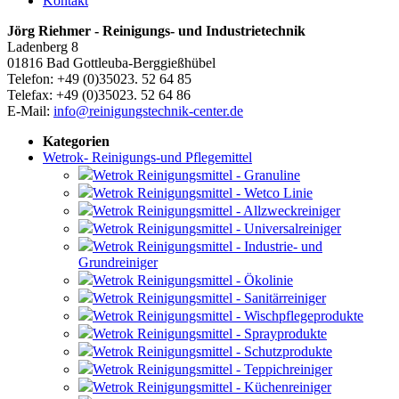
Kontakt
Jörg Riehmer - Reinigungs- und Industrietechnik
Ladenberg 8
01816 Bad Gottleuba-Berggießhübel
Telefon: +49 (0)35023. 52 64 85
Telefax: +49 (0)35023. 52 64 86
E-Mail:
info@reinigungstechnik-center.de
Kategorien
Wetrok- Reinigungs-und Pflegemittel
Wetrok Reinigungsmittel - Granuline
Wetrok Reinigungsmittel - Wetco Linie
Wetrok Reinigungsmittel - Allzweckreiniger
Wetrok Reinigungsmittel - Universalreiniger
Wetrok Reinigungsmittel - Industrie- und
Grundreiniger
Wetrok Reinigungsmittel - Ökolinie
Wetrok Reinigungsmittel - Sanitärreiniger
Wetrok Reinigungsmittel - Wischpflegeprodukte
Wetrok Reinigungsmittel - Sprayprodukte
Wetrok Reinigungsmittel - Schutzprodukte
Wetrok Reinigungsmittel - Teppichreiniger
Wetrok Reinigungsmittel - Küchenreiniger