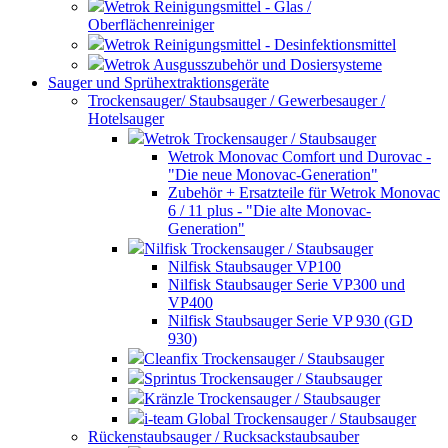
Wetrok Reinigungsmittel - Glas /
Oberflächenreiniger
Wetrok Reinigungsmittel - Desinfektionsmittel
Wetrok Ausgusszubehör und Dosiersysteme
Sauger und Sprühextraktionsgeräte
Trockensauger/ Staubsauger / Gewerbesauger /
Hotelsauger
Wetrok Trockensauger / Staubsauger
Wetrok Monovac Comfort und Durovac -
"Die neue Monovac-Generation"
Zubehör + Ersatzteile für Wetrok Monovac
6 / 11 plus - "Die alte Monovac-
Generation"
Nilfisk Trockensauger / Staubsauger
Nilfisk Staubsauger VP100
Nilfisk Staubsauger Serie VP300 und
VP400
Nilfisk Staubsauger Serie VP 930 (GD
930)
Cleanfix Trockensauger / Staubsauger
Sprintus Trockensauger / Staubsauger
Kränzle Trockensauger / Staubsauger
i-team Global Trockensauger / Staubsauger
Rückenstaubsauger / Rucksackstaubsauber