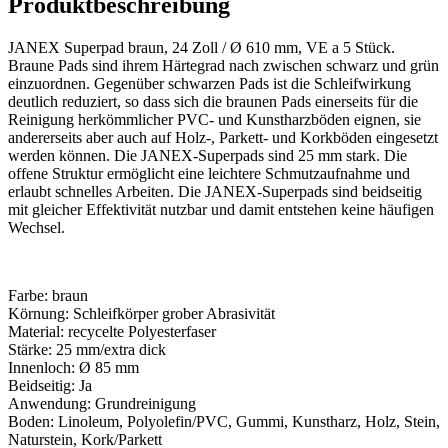
Produktbeschreibung
JANEX Superpad braun, 24 Zoll / Ø 610 mm, VE a 5 Stück.
Braune Pads sind ihrem Härtegrad nach zwischen schwarz und grün
einzuordnen. Gegenüber schwarzen Pads ist die Schleifwirkung
deutlich reduziert, so dass sich die braunen Pads einerseits für die
Reinigung herkömmlicher PVC- und Kunstharzböden eignen, sie
andererseits aber auch auf Holz-, Parkett- und Korkböden eingesetzt
werden können. Die JANEX-Superpads sind 25 mm stark. Die
offene Struktur ermöglicht eine leichtere Schmutzaufnahme und
erlaubt schnelles Arbeiten. Die JANEX-Superpads sind beidseitig
mit gleicher Effektivität nutzbar und damit entstehen keine häufigen
Wechsel.
Farbe: braun
Körnung: Schleifkörper grober Abrasivität
Material: recycelte Polyesterfaser
Stärke: 25 mm/extra dick
Innenloch: Ø 85 mm
Beidseitig: Ja
Anwendung: Grundreinigung
Boden: Linoleum, Polyolefin/PVC, Gummi, Kunstharz, Holz, Stein,
Naturstein, Kork/Parkett