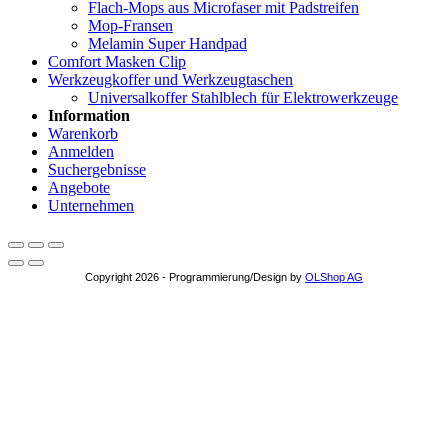
Flach-Mops aus Microfaser mit Padstreifen
Mop-Fransen
Melamin Super Handpad
Comfort Masken Clip
Werkzeugkoffer und Werkzeugtaschen
Universalkoffer Stahlblech für Elektrowerkzeuge
Information
Warenkorb
Anmelden
Suchergebnisse
Angebote
Unternehmen
Copyright 2026 - Programmierung/Design by
OLShop AG