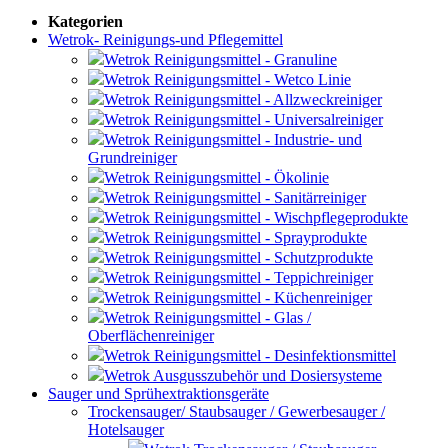
Kategorien
Wetrok- Reinigungs-und Pflegemittel
Wetrok Reinigungsmittel - Granuline
Wetrok Reinigungsmittel - Wetco Linie
Wetrok Reinigungsmittel - Allzweckreiniger
Wetrok Reinigungsmittel - Universalreiniger
Wetrok Reinigungsmittel - Industrie- und
Grundreiniger
Wetrok Reinigungsmittel - Ökolinie
Wetrok Reinigungsmittel - Sanitärreiniger
Wetrok Reinigungsmittel - Wischpflegeprodukte
Wetrok Reinigungsmittel - Sprayprodukte
Wetrok Reinigungsmittel - Schutzprodukte
Wetrok Reinigungsmittel - Teppichreiniger
Wetrok Reinigungsmittel - Küchenreiniger
Wetrok Reinigungsmittel - Glas /
Oberflächenreiniger
Wetrok Reinigungsmittel - Desinfektionsmittel
Wetrok Ausgusszubehör und Dosiersysteme
Sauger und Sprühextraktionsgeräte
Trockensauger/ Staubsauger / Gewerbesauger /
Hotelsauger