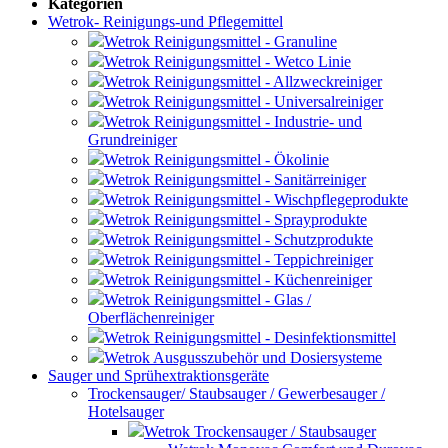
Kategorien
Wetrok- Reinigungs-und Pflegemittel
Wetrok Reinigungsmittel - Granuline
Wetrok Reinigungsmittel - Wetco Linie
Wetrok Reinigungsmittel - Allzweckreiniger
Wetrok Reinigungsmittel - Universalreiniger
Wetrok Reinigungsmittel - Industrie- und
Grundreiniger
Wetrok Reinigungsmittel - Ökolinie
Wetrok Reinigungsmittel - Sanitärreiniger
Wetrok Reinigungsmittel - Wischpflegeprodukte
Wetrok Reinigungsmittel - Sprayprodukte
Wetrok Reinigungsmittel - Schutzprodukte
Wetrok Reinigungsmittel - Teppichreiniger
Wetrok Reinigungsmittel - Küchenreiniger
Wetrok Reinigungsmittel - Glas /
Oberflächenreiniger
Wetrok Reinigungsmittel - Desinfektionsmittel
Wetrok Ausgusszubehör und Dosiersysteme
Sauger und Sprühextraktionsgeräte
Trockensauger/ Staubsauger / Gewerbesauger /
Hotelsauger
Wetrok Trockensauger / Staubsauger