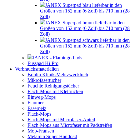
JANEX Superpad blau lieferbar in den
Größen von 152 mm (6 Zoll) bis 710 mm (28
Zoll)
JANEX Superpad braun lieferbar in den
Größen von 152 mm (6 Zoll) bis 710 mm (28
Zoll)
JANEX Superpad schwarz lieferbar in den
Größen von 152 mm (6 Zoll) bis 710 mm (28
Zoll)
JANEX - Flamingo Pads
Fusspad Hi-Pro
Verbrauchsmaterialien
Bonlin Klinik-Mehrzwecktuch
Mikrofasertücher
Feuchte Reinigungstücher
Flach-Mops mit Klettrücken
Einweg-Mops
Flaumer
Faserpelz
Flach-Mops
Flach-Mops mit Microfaser-Anteil
Flach-Mops aus Microfaser mit Padstreifen
Mop-Fransen
Melamin Super Handpad