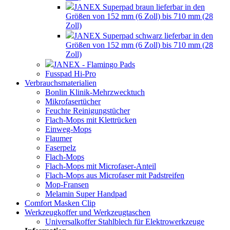
JANEX Superpad braun lieferbar in den
Größen von 152 mm (6 Zoll) bis 710 mm (28
Zoll)
JANEX Superpad schwarz lieferbar in den
Größen von 152 mm (6 Zoll) bis 710 mm (28
Zoll)
JANEX - Flamingo Pads
Fusspad Hi-Pro
Verbrauchsmaterialien
Bonlin Klinik-Mehrzwecktuch
Mikrofasertücher
Feuchte Reinigungstücher
Flach-Mops mit Klettrücken
Einweg-Mops
Flaumer
Faserpelz
Flach-Mops
Flach-Mops mit Microfaser-Anteil
Flach-Mops aus Microfaser mit Padstreifen
Mop-Fransen
Melamin Super Handpad
Comfort Masken Clip
Werkzeugkoffer und Werkzeugtaschen
Universalkoffer Stahlblech für Elektrowerkzeuge