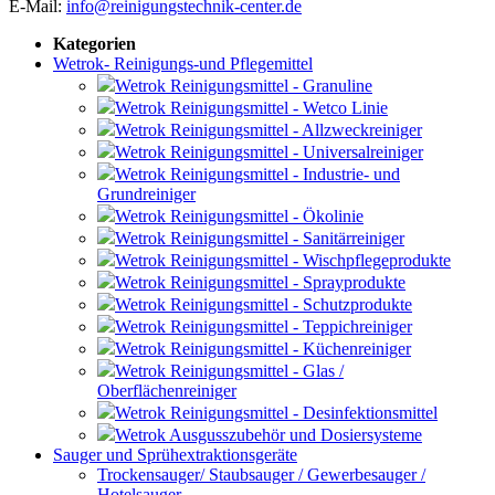
E-Mail:
info@reinigungstechnik-center.de
Kategorien
Wetrok- Reinigungs-und Pflegemittel
Wetrok Reinigungsmittel - Granuline
Wetrok Reinigungsmittel - Wetco Linie
Wetrok Reinigungsmittel - Allzweckreiniger
Wetrok Reinigungsmittel - Universalreiniger
Wetrok Reinigungsmittel - Industrie- und
Grundreiniger
Wetrok Reinigungsmittel - Ökolinie
Wetrok Reinigungsmittel - Sanitärreiniger
Wetrok Reinigungsmittel - Wischpflegeprodukte
Wetrok Reinigungsmittel - Sprayprodukte
Wetrok Reinigungsmittel - Schutzprodukte
Wetrok Reinigungsmittel - Teppichreiniger
Wetrok Reinigungsmittel - Küchenreiniger
Wetrok Reinigungsmittel - Glas /
Oberflächenreiniger
Wetrok Reinigungsmittel - Desinfektionsmittel
Wetrok Ausgusszubehör und Dosiersysteme
Sauger und Sprühextraktionsgeräte
Trockensauger/ Staubsauger / Gewerbesauger /
Hotelsauger