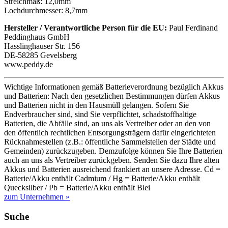
Streichmaß: 12,0mm
Lochdurchmesser: 8,7mm
Hersteller / Verantwortliche Person für die EU:
Paul Ferdinand
Peddinghaus GmbH
Hasslinghauser Str. 156
DE-58285 Gevelsberg
www.peddy.de
Wichtige Informationen gemäß Batterieverordnung bezüglich Akkus
und Batterien: Nach den gesetzlichen Bestimmungen dürfen Akkus
und Batterien nicht in den Hausmüll gelangen. Sofern Sie
Endverbraucher sind, sind Sie verpflichtet, schadstoffhaltige
Batterien, die Abfälle sind, an uns als Vertreiber oder an den von
den öffentlich rechtlichen Entsorgungsträgern dafür eingerichteten
Rücknahmestellen (z.B.: öffentliche Sammelstellen der Städte und
Gemeinden) zurückzugeben. Demzufolge können Sie Ihre Batterien
auch an uns als Vertreiber zurückgeben. Senden Sie dazu Ihre alten
Akkus und Batterien ausreichend frankiert an unsere Adresse. Cd =
Batterie/Akku enthält Cadmium / Hg = Batterie/Akku enthält
Quecksilber / Pb = Batterie/Akku enthält Blei
zum Unternehmen »
Suche