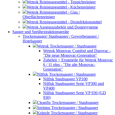
Wetrok Reinigungsmittel - Teppichreiniger
Wetrok Reinigungsmittel - Küchenreiniger
Wetrok Reinigungsmittel - Glas /
Oberflächenreiniger
Wetrok Reinigungsmittel - Desinfektionsmittel
Wetrok Ausgusszubehör und Dosiersysteme
Sauger und Sprühextraktionsgeräte
Trockensauger/ Staubsauger / Gewerbesauger /
Hotelsauger
Wetrok Trockensauger / Staubsauger
Wetrok Monovac Comfort und Durovac -
"Die neue Monovac-Generation"
Zubehör + Ersatzteile für Wetrok Monovac
6 / 11 plus - "Die alte Monovac-
Generation"
Nilfisk Trockensauger / Staubsauger
Nilfisk Staubsauger VP100
Nilfisk Staubsauger Serie VP300 und
VP400
Nilfisk Staubsauger Serie VP 930 (GD
930)
Cleanfix Trockensauger / Staubsauger
Sprintus Trockensauger / Staubsauger
Kränzle Trockensauger / Staubsauger