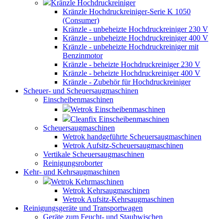
Kränzle Hochdruckreiniger
Kränzle Hochdruckreiniger-Serie K 1050
(Consumer)
Kränzle - unbeheizte Hochdruckreiniger 230 V
Kränzle - unbeheizte Hochdruckreiniger 400 V
Kränzle - unbeheizte Hochdruckreiniger mit
Benzinmotor
Kränzle - beheizte Hochdruckreiniger 230 V
Kränzle - beheizte Hochdruckreiniger 400 V
Kränzle - Zubehör für Hochdruckreiniger
Scheuer- und Scheuersaugmaschinen
Einscheibenmaschinen
Wetrok Einscheibenmaschinen
Cleanfix Einscheibenmaschinen
Scheuersaugmaschinen
Wetrok handgeführte Scheuersaugmaschinen
Wetrok Aufsitz-Scheuersaugmaschinen
Vertikale Scheuersaugmaschinen
Reinigungsroborter
Kehr- und Kehrsaugmaschinen
Wetrok Kehrmaschinen
Wetrok Kehrsaugmaschinen
Wetrok Aufsitz-Kehrsaugmaschinen
Reinigungsgeräte und Transportwagen
Geräte zum Feucht- und Staubwischen