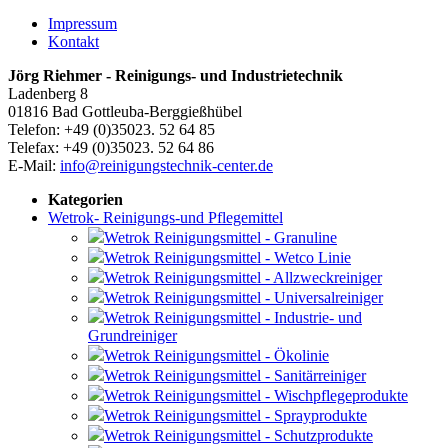
Impressum
Kontakt
Jörg Riehmer - Reinigungs- und Industrietechnik
Ladenberg 8
01816 Bad Gottleuba-Berggießhübel
Telefon: +49 (0)35023. 52 64 85
Telefax: +49 (0)35023. 52 64 86
E-Mail:
info@reinigungstechnik-center.de
Kategorien
Wetrok- Reinigungs-und Pflegemittel
Wetrok Reinigungsmittel - Granuline
Wetrok Reinigungsmittel - Wetco Linie
Wetrok Reinigungsmittel - Allzweckreiniger
Wetrok Reinigungsmittel - Universalreiniger
Wetrok Reinigungsmittel - Industrie- und
Grundreiniger
Wetrok Reinigungsmittel - Ökolinie
Wetrok Reinigungsmittel - Sanitärreiniger
Wetrok Reinigungsmittel - Wischpflegeprodukte
Wetrok Reinigungsmittel - Sprayprodukte
Wetrok Reinigungsmittel - Schutzprodukte