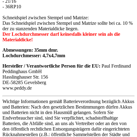
- 21/16
- 36RP10
Schneidspiel zwischen Stempel und Matrize:
Das Schneidspiel zwischen Stempel und Matrize sollte bei ca. 10 %
der zu stanzenden Materialdicke liegen.
Der Lochdurchmesser darf keinesfalls kleiner sein als die
Materialdicke!
Abmessungen: 35mm dmr.
Lochdurchmesser: 4,7x4,7mm
Hersteller / Verantwortliche Person für die EU:
Paul Ferdinand
Peddinghaus GmbH
Hasslinghauser Str. 156
DE-58285 Gevelsberg
www.peddy.de
Wichtige Informationen gemäß Batterieverordnung bezüglich Akkus
und Batterien: Nach den gesetzlichen Bestimmungen dürfen Akkus
und Batterien nicht in den Hausmüll gelangen. Sofern Sie
Endverbraucher sind, sind Sie verpflichtet, schadstoffhaltige
Batterien, die Abfälle sind, an uns als Vertreiber oder an den von
den öffentlich rechtlichen Entsorgungsträgern dafür eingerichteten
Rücknahmestellen (z.B.: öffentliche Sammelstellen der Städte und